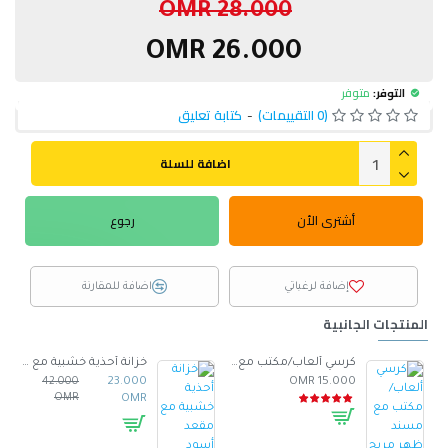
28.000 OMR
26.000 OMR
التوفر:
متوفر
(0 التقييمات)
-
كتابة تعليق
اضافة للسلة
أشترى الأن
رجوع
إضافة لرغباتي
اضافة للمقارنة
المنتجات الجانبية
صنوع من الجلد -ابيض
كرسي ألعاب/مكتب مع مسند ظهر مريح مصمم لراحة فائقة مع مقعد قابل للتعديل أسود 100 x 60 x 48سم
خزانة أحذية خشبية مع مقعد أسود
42.000
23.000
15.000 OMR
OMR
OMR