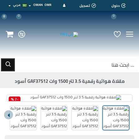
دخول
تسجيل
OMR
OMAN
عربي
0
0
0
مقلاة هوائية رقمية 3.5 لتر 1500 وات GAF37512 أسود
-7 %