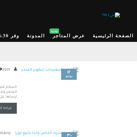
جديد
الصفحة الرئيسية
عرض المتاجر
المدونة
وفر 30%
2501
١٢
يوليو
السلام علي
المتجر وما
ارسلها علي البريد ال
قراءة ال
lsaroj
٣٠