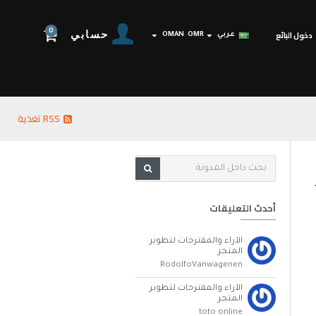
0
حسابي
دخول البائع
عربي
OMR
OMAN
RSS تغذية
أحدث التعليقات
الآراء والمقترحات لتطوير
المتجر
RodolfoVanwagenen
الآراء والمقترحات لتطوير
المتجر
toto online