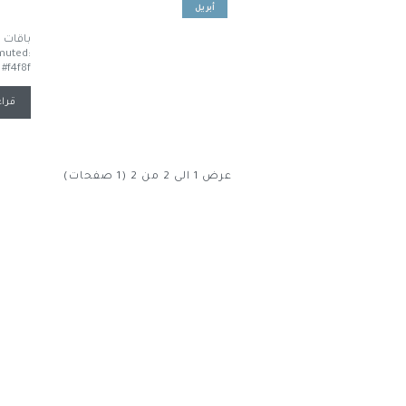
أبريل
-muted:
#f4f8f..
قراء
عرض 1 الى 2 من 2 (1 صفحات)