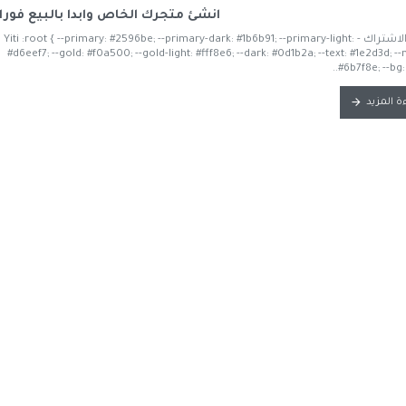
انشئ متجرك الخاص وابدا بالبيع فورا
باقات الاشتراك - Yiti :root { --primary: #2596be; --primary-dark: #1b6b91; --primary-light:
#d6eef7; --gold: #f0a500; --gold-light: #fff8e6; --dark: #0d1b2a; --text: #1e2d3d; -
#6b7f8e; --bg: 
ة المزيد