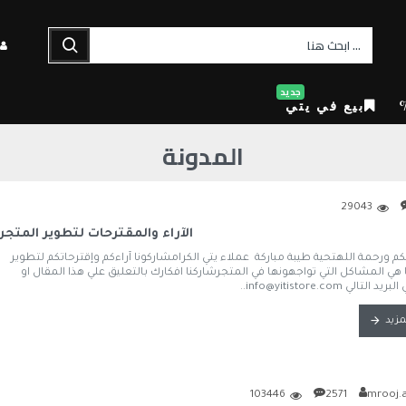
جديد
بيع في يتي
المدونة
29043
الآراء والمقترحات لتطوير المتجر
كم ورحمة اللهتحية طيبة مباركة عملاء يتي الكرامشاركونا آراءكم وإقترحاتكم لتطوير
 هي المشاكل التي تواجهونها في المتجرشاركنا افكارك بالتعليق علي هذا المقال او
تالي info@yitistore.com..
مزيد
103446
2571
mrooj.a