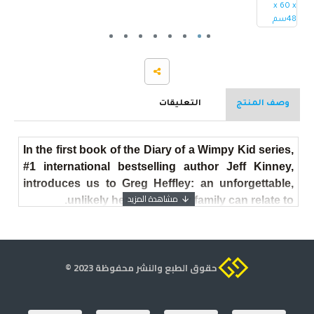
وصف المنتج
التعليقات
In the first book of the Diary of a Wimpy Kid series,
#1 international bestselling author Jeff Kinney,
introduces us to Greg Heffley: an unforgettable,
unlikely hero that every family can relate to.
Being a kid can really stink. And no one knows this
better than Greg. He finds himself thrust into
حقوق الطبع والنشر محفوظة 2023 ©
middle school, where undersized weaklings share
the hallways with kids who are taller, meaner, and
already shaving. Greg is happy to have Rowley