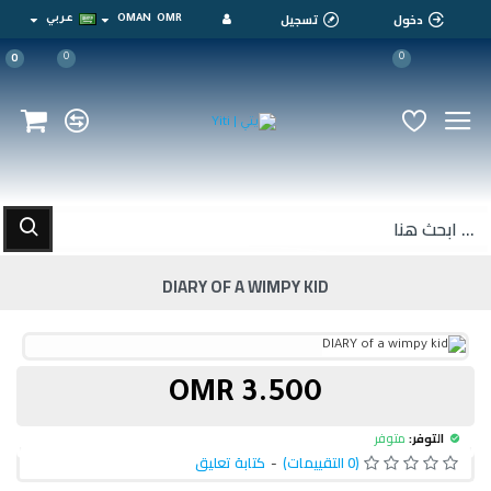
دخول
تسجيل
OMR
OMAN
عربي
0
0
0
DIARY OF A WIMPY KID
3.500 OMR
التوفر:
متوفر
(0 التقييمات)
-
كتابة تعليق