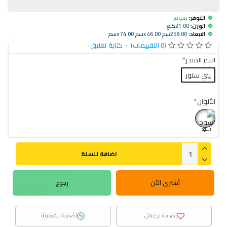
التوفر:
متوفر
الوزن:
21.00كلغ
الابعاد:
258.00سم x 46.00سم x 74.00سم
(0 التقييمات)
-
كتابة تعليق
اسم المتجر
يتي ستور
الألوان
اسود
اضافة للسلة
أشترى الأن
رجوع
إضافة لرغباتي
اضافة للمقارنة