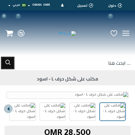
دخول
تسجيل
OMR
OMAN
عربي
0
0
0
مكتب على شكل حرف L - اسود
28.500 OMR