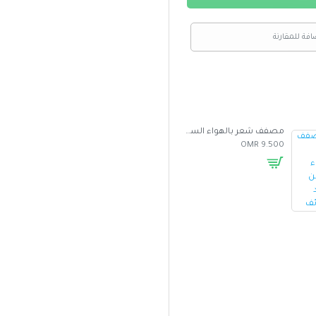
افة للمقارنة
مصفف شعر بالهواء الساخن متعدد الوظائف
غطاء واقي من الشمس للسيارة بتصميم مظلة
5.000 OMR
2.500 OMR
9.500 OMR