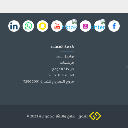
أثبتت جاي جون نفسها كعلامة
 ، كلوريد البوتاسيوم ، ثلاثي بروبيلين جليكول ، ديبروبيلين جلايكول ، بيتين ، ه
لص فاكهة (جوز الهند) ، إلخ
.
خدمة العملاء
تواصل معنا
 الرطوبة
.
مرتجعات
خريطة الموقع
.
العلامات التجارية
مروج الصاروج للتجارة (1280009)
حقوق الطبع والنشر محفوظة 2023 ©