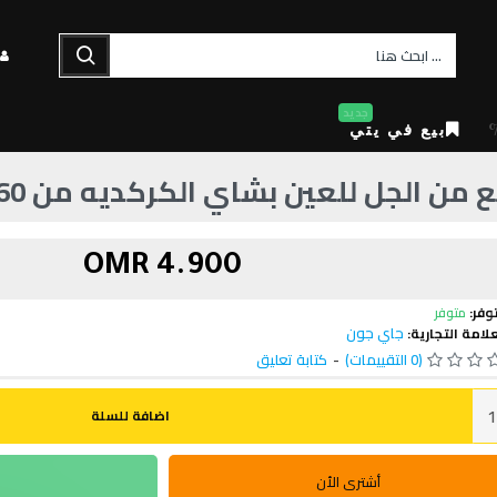
جديد
بيع في يتي
 الجل للعين بشاي الكركديه من 60 قطعة بني
4.900 OMR
وفر:
متوفر
جاي جون
علامة التجارية:
(0 التقييمات)
-
كتابة تعليق
اضافة للسلة
أشترى الأن