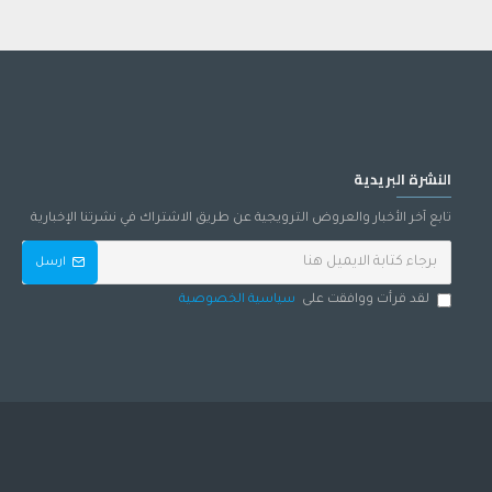
 تجارية رائدة في مجال مستحضرات التجميل في كوريا، ثم اكتسبت ببطء، ولكن بثبات، شهرة دولية في أكثر من 30 دولة بما في ذلك الصين
يالورونات الصوديوم ،
ماء ، حمض أورانتيوم ديلسيس (برتقالي) مستخلص زهرة ، مستخلص زهرة تيجرين ، مستخلص الزهرة السوداء مستخلص زهرة بوبرا ، مستخلص زهرة ماغنوليا ليليفلورا ، 1،2-
النشرة البريدية
تابع آخر الأخبار والعروض الترويجية عن طريق الاشتراك في نشرتنا الإخبارية
ارسل
لقد قرأت ووافقت على
سياسية الخصوصية