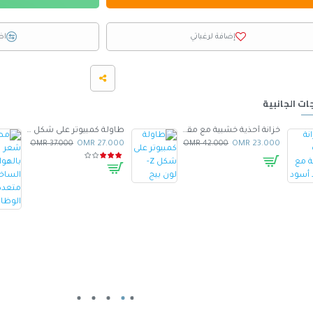
إضافة لرغباتي
اض
ات الجانبية
خزانة أحذية خشبية مع مقعد أسود
طاولة كمبيوتر على شكل Z- لون بيج
37.000 OMR
27.000 OMR
42.000 OMR
23.000 OMR