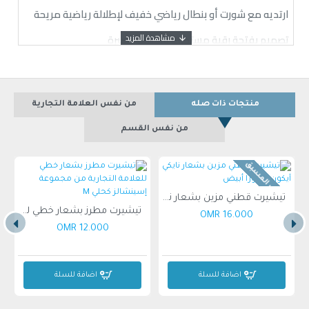
ارتديه مع شورت أو بنطال رياضي خفيف لإطلالة رياضية مريحة
تصميم بفتحة رقبة مستديرة وأكمام قصيرة
شعار مميز في الأمام
خامة محبوكة ناعمة
منتجات ذات صله
من نفس العلامة التجارية
مقاس عادي
من نفس القسم
يُغسل وفق تعليمات ملصق العناية
عارض الأزياء يرتدي مقاس متوسط
بالطلب المسبق
1 x 9 x 4سم
تيشيرت قطني مزين بشعار نايكي آيكون فوتورا أبيض
تيشيرت مطرز بشعار خطي للعلامة التجارية من مجموعة إسينشالز كحلي M
16.000 OMR
12.000 OMR
اضافة للسلة
اضافة للسلة