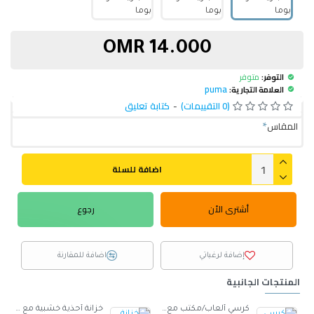
14.000 OMR
التوفر:
متوفر
puma
العلامة التجارية:
(0 التقييمات)
-
كتابة تعليق
المقاس
اضافة للسلة
أشترى الأن
رجوع
إضافة لرغباتي
اضافة للمقارنة
المنتجات الجانبية
صنوع من الجلد -ابيض
كرسي ألعاب/مكتب مع مسند ظهر مريح مصمم لراحة فائقة مع مقعد قابل للتعديل أسود 100 x 60 x 48سم
خزانة أحذية خشبية مع مقعد أسود