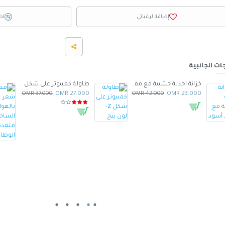
إضافة لرغباتي
اض
ات الجانبية
خزانة أحذية خشبية مع مقعد أسود
طاولة كمبيوتر على شكل Z- لون بيج
37.000 OMR
27.000 OMR
42.000 OMR
23.000 OMR