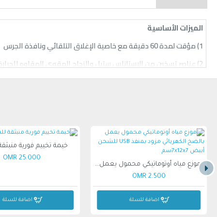
الميزات الأساسية
1) مؤقت لمدة 60 دقيقة مع خاصية الإغلاق التلقائي ونافذة الجرس
2) عناصر تسخين من الاستانلس ستيل والزجاج المقوى المقاوم للحرارة
3) تقلل التكنولوجيا المبتكرة من وقت الطهي بشكل كبير
4) يتميز بجهد 220-240 فولت وتردد 50-60 هرتز
5) تسمح لك وظيفة الشوي بتحميص الدجاج أو خبز الكعك بشكل مناسب
خيمة تخييم فورية منبثق
25.000 OMR
موزع مياه أوتوماتيكي محمول يعمل بالضخ الكهربائي مزود بمنفذ USB للشحن أبيض 7x12x7سم
2.500 OMR
اضافة للسلة
اضافة للسلة