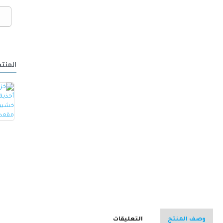
المنتج
خزانة أحذية مع مقعد مصنوع من الجلد -ابيض
كرسي ألعاب/مكتب مع مسند ظهر مريح مصمم لراحة فائقة مع مقعد قابل للتعديل أسود 100 x 60 x 48سم
15.000 OMR
32.000 OMR
وصف المنتج
التعليقات