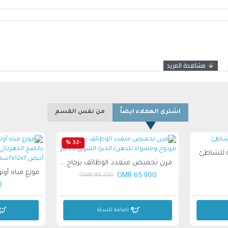
اشترى العملاء ايضاً
من نفس القسم
-32 %
ة للشاطئ
فرن تحميص متعدد الوظائف بزجاج مزدوج ومشواة للدهن/ الخبز/ الشوي 70 لتر
65.900 OMR
96.230 OMR
MR
اضافة للسلة