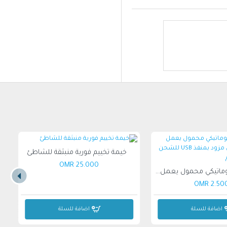
خيمة تخييم فورية منبثقة للشاطئ
25.000 OMR
موزع مياه أوتوماتيكي محمول يعمل بالضخ الكهربائي مزود بمنفذ USB للشحن أبيض 7x12x7سم
2.500 O
اضافة للسلة
اضافة للسلة