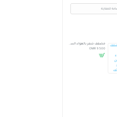
افة للمقارنة
مصفف شعر بالهواء الساخن متعدد الوظائف
غطاء واقي من الشمس للسيارة بتصميم مظلة
5.000 OMR
2.500 OMR
9.500 OMR