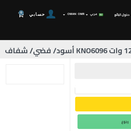
0
حسابي
دخول البائع
عربي
OMR
OMAN
رجوع