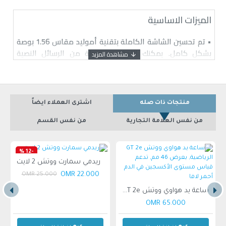
الميزات الاساسية
• تم تحسين الشاشة الكاملة بتقنية أموليد مقاس 1.56 بوصة
بشكل كامل. يمكنك التحقق بسهولة من الرسائل النصية
والمكالمات والإشعارات بلمحة سريعة.
• تأتي ساعة مي سمارت باند 6 بتصميم كلاسيكي مع شاشة
كبيرة الحجم ومبتكرة وحواف منحنية يمنحها الراحة والأناقة عند
الارتداء.
منتجات ذات صله
اشترى العملاء ايضاً
• منتج يتميز بالقدرة على تتبع مستويات التوتر لديك ويقدم
من نفس العلامة التجارية
من نفس القسم
اقتراحات للتخفيف والتعافي منه.
• تطبيق يضم أكثر من 60 شاشة سوار مدمجة مصممة خصيصاً
-12 %
لملء الشاشة، ويمكن مشاهدتها بسهولة من خلال رفع
ريدمي سمارت ووتش 2 لايت
سود
المعصم.
22.000 OMR
25.000 OMR
ساعة يد هواوي ووتش GT 2e الرياضية, بعرض 46 مم, تدعم قياس مستوى الأكسجين في الدم أحمر لافا
• منتج يمكنك من مراقبة مستويات تشبع الأكسجين في الدم
ليلاً وتحليل جودة التنفس أثناء النوم، لتتمكن من تتبع جودة
65.000 OMR
نومك.