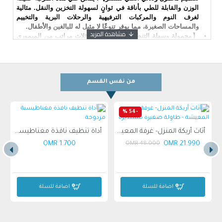
الوزن والقابلة للطي بأناقة في ثوانٍ لسهولة التخزين والنقل. مثالية
لغرف النوم والمركبات الترفيهية والرحلات البرية والتخييم
والمساحات الصغيرة، مما يوفر تنوعًا لا مثيل له للبالغين والأطفال.
【محمولة وسهلة التنظيف】: تتكون من ثلاث مراتب من الميموري
فوم، سهلة الحمل والتحريك. يمكن فردها أو طيها في ثوانٍ. يأتي
سطح المرتبة مع غطاء قابل للإزالة مع سحاب مخفي ليس جميلًا
فحسب، بل سهل الإزالة والغسل للتنظيف!
【سهلة الاستخدام والتخزين】: تتكون من ثلاث قطع منفصلة من
من نفس القسم
مرتبة الميموري فوم، وهي مريحة للغاية في النقل والحمل. يمكن
فردها أو طيها في ثوانٍ. عند عدم الاستخدام، يمكن وضعها بسهولة
في مساحة صغيرة مثل الخزائن للتخزين.
【مرتبة ثلاثية الطي من الميموري فوم】: تتيح لك الحصول على نوم
-54 %
مريح ليلاً أينما ذهبت. ببساطة قم بفتح السرير الإسفنجي على الأرض
في أي غرفة أو منزل متنقل أو خيمة لنوم مريح ليلاً.
أثاث أريكة المنزل- غرفة المعيشة - طاولة صغيرة مستديرة
أداة تنظيف نافذة مغناطيسية مزدوجة
【المقاس وتعليمات الاستخدام】: 190 × 90 × 10 سم - قبل
1.700 OMR
21.990 OMR
48.000 OMR
الاستخدام الأول، يرجى فك السحاب وإزالة الغطاء، وترك الميموري
فوم بشكل مسطح في منطقة جيدة التهوية لمدة 24-48 ساعة حتى
يتمدد بالكامل،(الصيانة اللازمة: قلب أفقي 180 درجة كل شهرين)
اضافة للسلة
اضافة للسلة