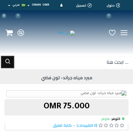
دخول
تسجيل
OMR
OMAN
عربي
0
0
0
مبرد مياه جراند- لون فضي
75.000 OMR
التوفر:
متوفر
(0 التقييمات)
-
كتابة تعليق