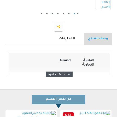
وصف المنتج
التعليقات
العلامة
Grand
التجارية
اللون
فضي
WDQ-1195-C
Model
Number
من نفس القسم
-12 %