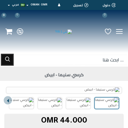
دخول
تسجيل
OMR
OMAN
عربي
0
0
0
كرسي سنيما - ابيض
44.000 OMR