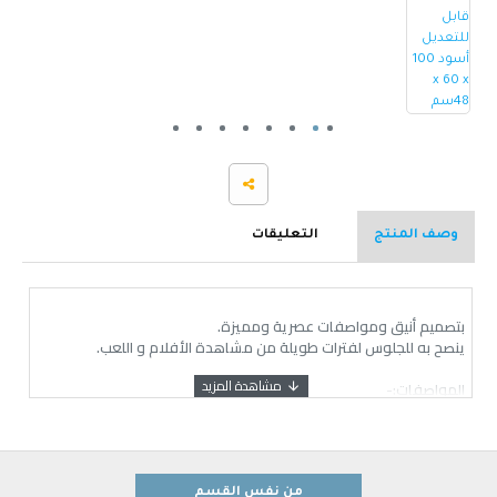
وصف المنتج
التعليقات
بتصميم أنيق ومواصفات عصرية ومميزة.
ينصح به للجلوس لفترات طويلة من مشاهدة الأفلام و اللعب.
المواصفات:-
- القطن سميك ومريح.
-يتحرك ٣٦٠ درجة
-يميل الكرسي بزاوية من ٩٠ -١٥٥ درجة
- حاملة الأكواب و المشروبات
- محافظ جانبية
من نفس القسم