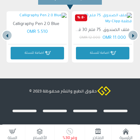
الألوان:
- الأبيض/ الأزرق
-8 %
Calligraphy Pen 2.0 Blue
بوصة, قطعة واحده
ملف الصندوق. 75 ملم 30 قطعة My-Clipp
5.510 OMR
11.000 OMR
12.000 OMR
اضافة للسلة
اضافة للسلة
حقوق الطبع والنشر محفوظة 2023 ©
الرئيسية
المتاجر
وفر 30%
الأقسام
السلة