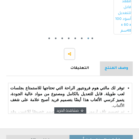
وصف المنتج
التعليقات
توفر لك مالتي هوم فرونتيور الراحة التي تحتاجها للاستمتاع بجلسات
لعب طويلة. قابل للتعديل بالكامل ومصنوع من مواد عالية الجودة،
يتميز كرسي الألعاب هذا أيضًا بتصميم فريد أصبح علامة على شغف
الألعاب.
تم تصميم تاف ارمور ون بتصميم مريح مصمم خصيصًا للاعبين، وقد
تم تصميم تاف ارمور ون لدعم جسمك بشكل مريح. سيدعم هيكله
الخلفي العالي أسفل الظهر بشكل صحيح، مما يقلل من التوتر على
ظهرك.
[سهل التركيب] سهولة التركيب مضمونة. اتبع ورقة التعليمات، ولكن