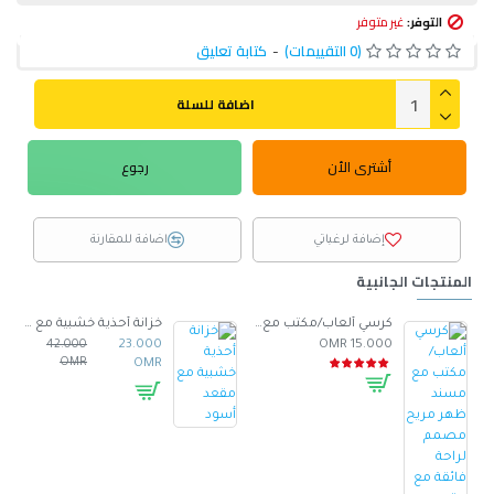
التوفر:
غير متوفر
(0 التقييمات)
-
كتابة تعليق
اضافة للسلة
أشترى الأن
رجوع
إضافة لرغباتي
اضافة للمقارنة
المنتجات الجانبية
صنوع من الجلد -ابيض
كرسي ألعاب/مكتب مع مسند ظهر مريح مصمم لراحة فائقة مع مقعد قابل للتعديل أسود 100 x 60 x 48سم
خزانة أحذية خشبية مع مقعد أسود
42.000
23.000
15.000 OMR
OMR
OMR