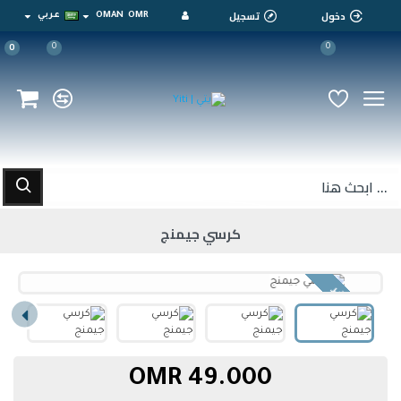
دخول
تسجيل
OMR
OMAN
عربي
0
0
0
كرسي جيمنج
غير متوفر
49.000 OMR