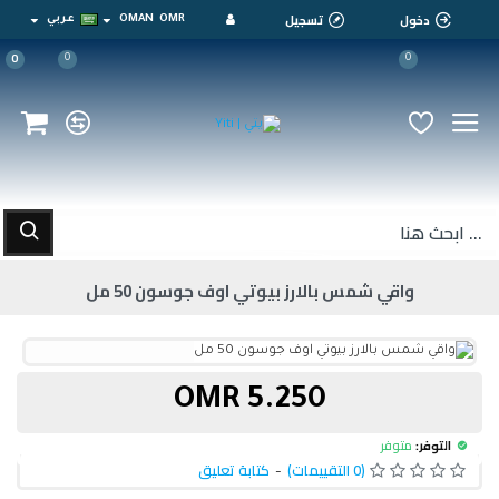
دخول
تسجيل
OMR
OMAN
عربي
0
0
0
واقي شمس بالارز بيوتي اوف جوسون 50 مل
5.250 OMR
التوفر:
متوفر
(0 التقييمات)
-
كتابة تعليق