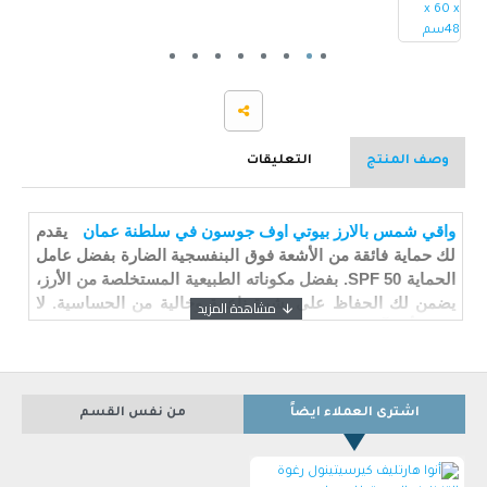
وصف المنتج
التعليقات
واقي شمس بالارز
بيوتي اوف جوسون في سلطنة عمان
يقدم
لك حماية فائقة من الأشعة فوق البنفسجية الضارة بفضل عامل
الحماية SPF 50. بفضل مكوناته الطبيعية المستخلصة من الأرز،
يضمن لك الحفاظ على بشرة ناعمة وخالية من الحساسية. لا
يترك أي آثار بيضاء على الجلد، ما يجعله مثاليًا للاستخدام
اليومي تحت المكياج أو بمفرده.
فوائد واقي شمس بالارز
اشترى العملاء ايضاً
من نفس القسم
بيوتي اوف جوسون
كريم الشمس قوامه خفيف الوزن.