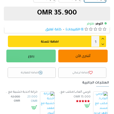
35.900 OMR
التوفر:
متوفر
(0 التقييمات)
-
كتابة تعليق
اضافة للسلة
أشترى الأن
رجوع
إضافة لرغباتي
اضافة للمقارنة
المنتجات الجانبية
صنوع من الجلد -ابيض
كرسي ألعاب/مكتب مع مسند ظهر مريح مصمم لراحة فائقة مع مقعد قابل للتعديل أسود 100 x 60 x 48سم
خزانة أحذية خشبية مع مقعد أسود
42.000
23.000
15.000 OMR
OMR
OMR