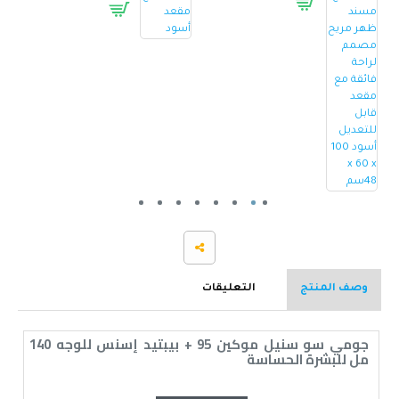
وصف المنتج
التعليقات
جومي سو سنيل موكين 95 + بيبتيد إسنس للوجه 140
مل للبشرة الحساسة