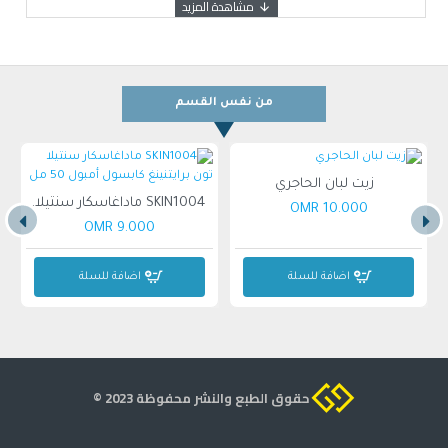
من نفس القسم
زيت لبان الحاجري
SKIN1004 ماداغاسكار سنتيلا تون برايتنينغ كابسول أمبول 50 مل
10.000 OMR
9.000 OMR
اضافة للسلة
اضافة للسلة
حقوق الطبع والنشر محفوظة 2023 ©