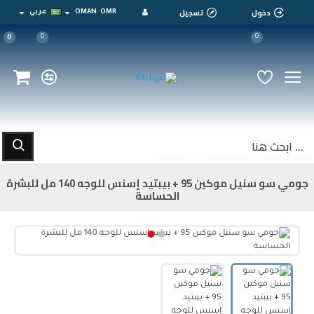
دخول
تسجيل
OMR
OMAN
عربي
0
0
0
جومي سو سنيل موكين 95 + بيبتيد إسنس للوجه 140 مل للبشرة
الحساسة