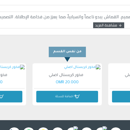
. القماش يبدو ناعماً وانسيابياً، مما يعزز من فخامة الإطلالة. التصمي
من نفس القسم
لي
مخور كريستال اصلي
مخور
OMR
20.000 OMR
اضافة للسلة