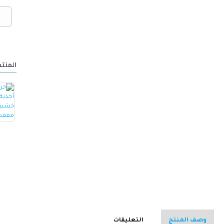
المنتج
خزانة أحذية مع مقعد مصنوع من الجلد -ابيض
كرسي ألعاب/مكتب مع مسند ظهر مريح مصمم لراحة فائقة مع مقعد قابل للتعديل أسود 100 x 60 x 48سم
15.000 OMR
32.000 OMR
وصف المنتج
التعليقات