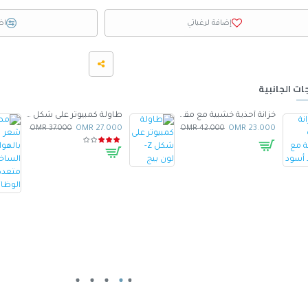
إضافة لرغباتي
اض
ات الجانبية
خزانة أحذية خشبية مع مقعد أسود
طاولة كمبيوتر على شكل Z- لون بيج
37.000 OMR
27.000 OMR
42.000 OMR
23.000 OMR