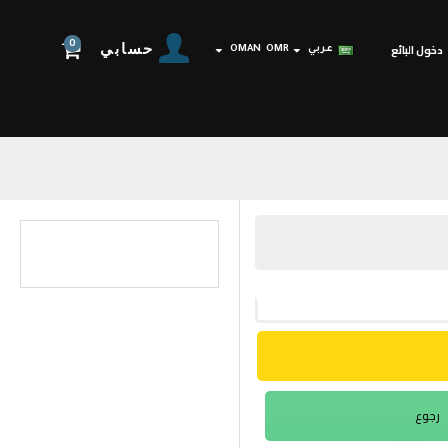
0
حسابي
دخول البائع
عربي
OMR
OMAN
رجوع