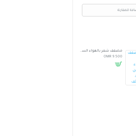
افة للمقارنة
مصفف شعر بالهواء الساخن متعدد الوظائف
غطاء واقي من الشمس للسيارة بتصميم مظلة
5.000 OMR
2.500 OMR
9.500 OMR