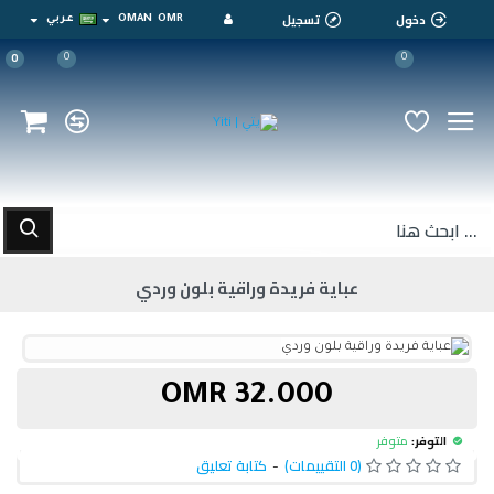
دخول
تسجيل
OMR
OMAN
عربي
0
0
0
عباية فريدة وراقية بلون وردي
32.000 OMR
التوفر:
متوفر
(0 التقييمات)
-
كتابة تعليق