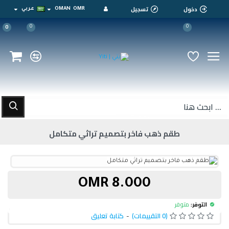
دخول
تسجيل
OMR
OMAN
عربي
0
0
0
طقم ذهب فاخر بتصميم تراثي متكامل
8.000 OMR
التوفر:
متوفر
(0 التقييمات)
-
كتابة تعليق