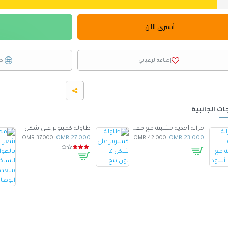
أشترى الأن
إضافة لرغباتي
اض
ات الجانبية
خزانة أحذية خشبية مع مقعد أسود
طاولة كمبيوتر على شكل Z- لون بيج
37.000 OMR
27.000 OMR
42.000 OMR
23.000 OMR