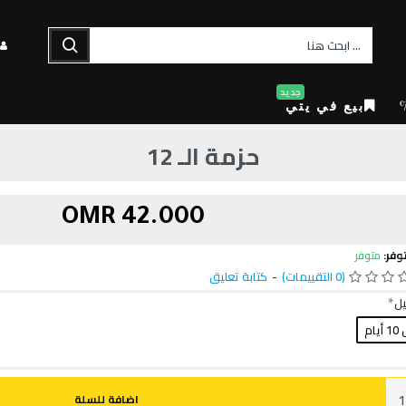
جديد
بيع في يتي
حزمة الـ 12
42.000 OMR
وفر:
متوفر
(0 التقييمات)
-
كتابة تعليق
يل
يام
اضافة للسلة