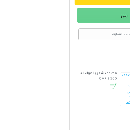
رجوع
افة للمقارنة
مصفف شعر بالهواء الساخن متعدد الوظائف
غطاء واقي من الشمس للسيارة بتصميم مظلة
5.000 OMR
2.500 OMR
9.500 OMR