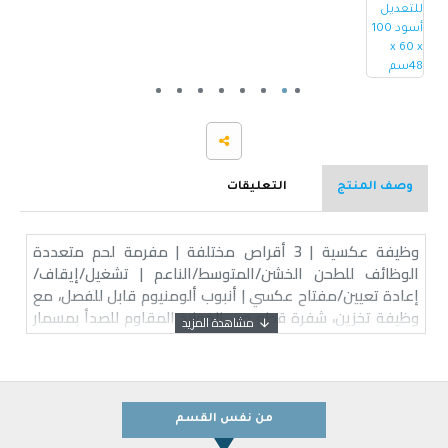
وصف المنتج
التعليقات
وظيفة عكسية | 3 أقراص مختلفة | مفرمة لحم متعددة
الوظائف للطحن الخشن/المتوسط/الناعم | تشغيل/إيقاف/
إعادة تعيين/مفتاح عكسي | أنبوب ألومنيوم قابل للفصل، مع
وظيفة تخزين، شفرة قطع من الفولاذ المقاوم للصدأ بمسمار
تروس فولاذي | قاطع دائرة أمان لمنع احتراق المحرك وسهولة
التنظيف
من نفس القسم