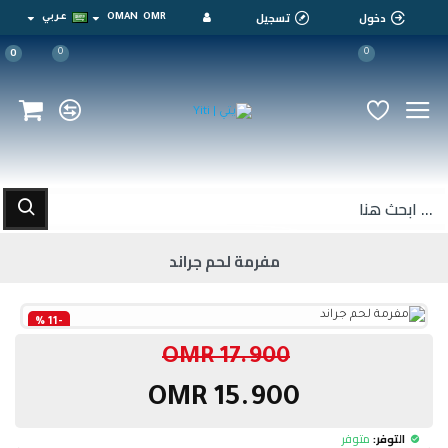
دخول
تسجيل
OMR
OMAN
عربي
0
0
0
مفرمة لحم جراند
-11 %
17.900 OMR
15.900 OMR
التوفر:
متوفر