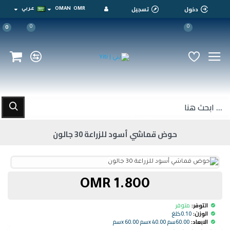
دخول
تسجيل
OMR
OMAN
عربي
0
0
0
حوض قماشي أسود للزراعة 30 جالون
1.800 OMR
التوفر:
متوفر
الوزن:
0.10كلغ
الابعاد:
60.00سم x 40.00سم x 60.00سم