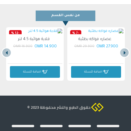
طلاء مقاوم للصدأ باستخدام مسحوق للحماية من التأثيرات
الخارجية.
أبعاد الرف: 300 مم × 480 مم.
من نفس القسم
متين وقوي لتحمل وزن الزجاجات.
-12 %
-7 %
عصاره فواكه بطئية
قلاية هوائية 4.5 لتر
14.900 OMR
27.900 OMR
16.900 OMR
29.900 OMR
اضافة للسلة
اضافة للسلة
حقوق الطبع والنشر محفوظة 2023 ©