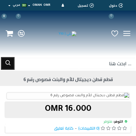
دخول
تسجيل
OMR
OMAN
عربي
0
0
0
قطم قطن ديجيتال للأم والبنت فصوص رقم 6
16.000 OMR
التوفر:
متوفر
(0 التقييمات)
-
كتابة تعليق