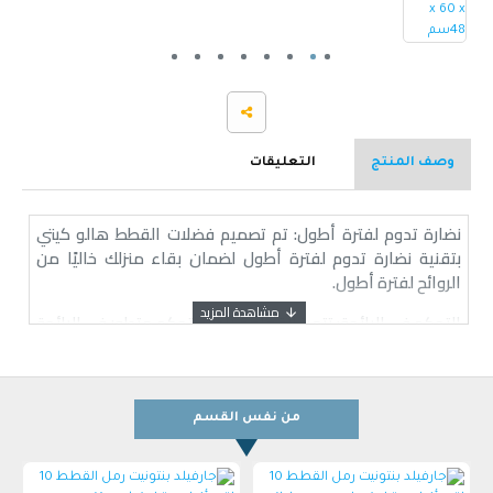
وصف المنتج
التعليقات
نضارة تدوم لفترة أطول: تم تصميم فضلات القطط هالو كيتي
بتقنية نضارة تدوم لفترة أطول لضمان بقاء منزلك خاليًا من
الروائح لفترة أطول.
التحكم في الرائحة: تتميز القمامة بنظام تحكم متطور في الرائحة
يستخدم تقنية التغليف لاستهداف روائح البول الكريهة والقضاء
عليها على وجه التحديد.
تكتل قوي: تضمن تركيبة التكتل بقاء فضلاتنا سليمة حتى في
من نفس القسم
أصعب المواقف. إنها تشكل كتلًا ثابتة لا تنكسر، مما يجعل
عملية التنظيف والتنظيف أمرًا سهلاً