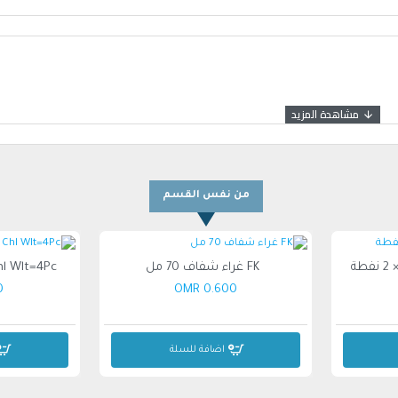
من نفس القسم
لأمان
اء التنقل
FK غراء شفاف 70 مل
hl Wlt=4Pc
R
0.600 OMR
اضافة للسلة