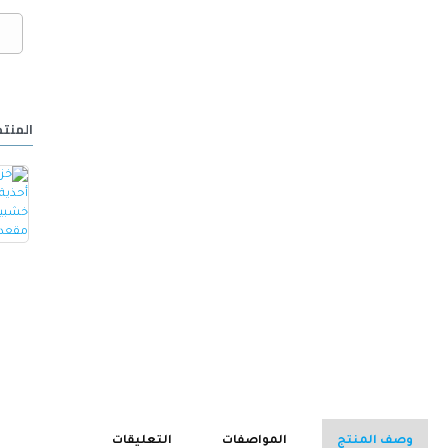
المنتج
خزانة أحذية مع مقعد مصنوع من الجلد -ابيض
كرسي ألعاب/مكتب مع مسند ظهر مريح مصمم لراحة فائقة مع مقعد قابل للتعديل أسود 100 x 60 x 48سم
15.000 OMR
32.000 OMR
وصف المنتج
المواصفات
التعليقات