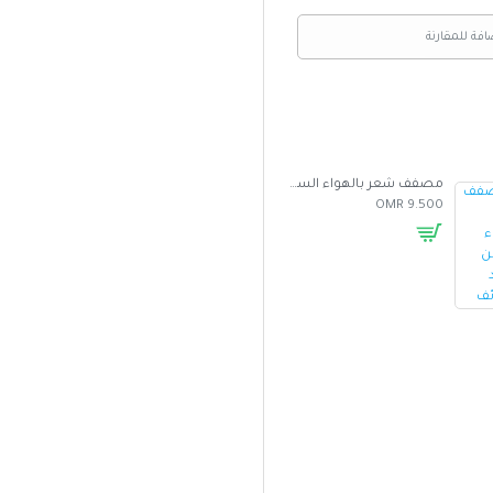
افة للمقارنة
مصفف شعر بالهواء الساخن متعدد الوظائف
غطاء واقي من الشمس للسيارة بتصميم مظلة
5.000 OMR
2.500 OMR
9.500 OMR