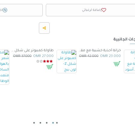
إضافة لرغباتي
اض
ات الجانبية
خزانة أحذية خشبية مع مقعد أسود
طاولة كمبيوتر على شكل Z- لون بيج
37.000 OMR
27.000 OMR
42.000 OMR
23.000 OMR