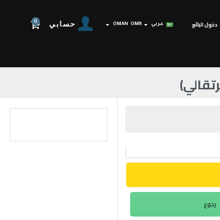
0
حسابي
دخول البائع
عربي
OMR
OMAN
رجوع