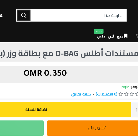
جديد
بيع في يتي
طلس D-BAG مع بطاقة وزر (برتقالي)
0.350 OMR
وفر:
متوفر
(0 التقييمات)
-
كتابة تعليق
اضافة للسلة
أشترى الأن