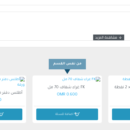
ابة لفترات طويلة
يومي
من نفس القسم
ناء الكتابة الطويلة.
FK غراء شفاف 70 مل
0.600 OMR
و الكتابة الشخصية.
MR
اضافة للسلة
كرات.