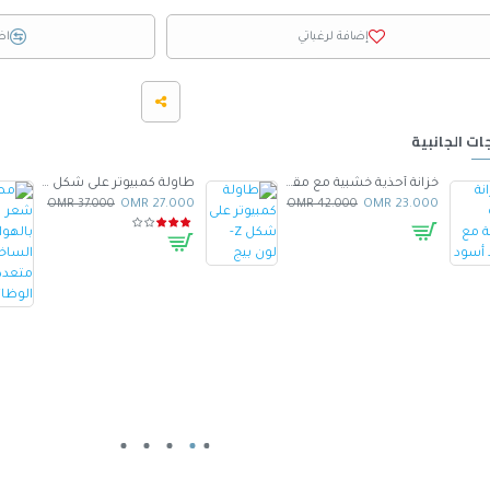
إضافة لرغباتي
اض
ات الجانبية
خزانة أحذية خشبية مع مقعد أسود
طاولة كمبيوتر على شكل Z- لون بيج
37.000 OMR
27.000 OMR
42.000 OMR
23.000 OMR