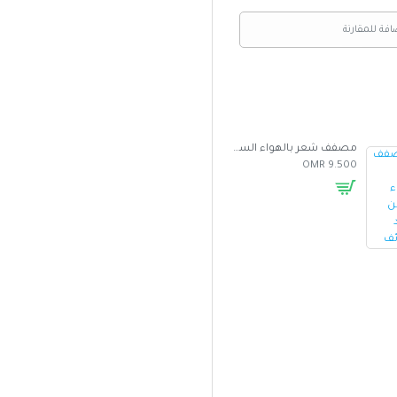
افة للمقارنة
مصفف شعر بالهواء الساخن متعدد الوظائف
غطاء واقي من الشمس للسيارة بتصميم مظلة
5.000 OMR
2.500 OMR
9.500 OMR