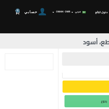
0
حسابي
دخول البائع
عربي
OMR
OMAN
رجوع