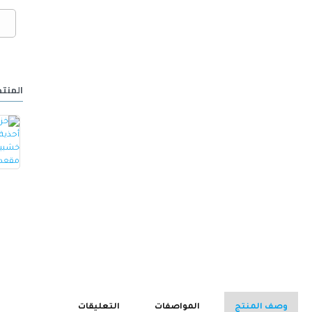
المنتج
خزانة أحذية مع مقعد مصنوع من الجلد -ابيض
كرسي ألعاب/مكتب مع مسند ظهر مريح مصمم لراحة فائقة مع مقعد قابل للتعديل أسود 100 x 60 x 48سم
15.000 OMR
32.000 OMR
وصف المنتج
المواصفات
التعليقات