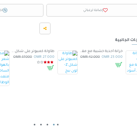
إضافة لرغباتي
اض
ات الجانبية
خزانة أحذية خشبية مع مقعد أسود
طاولة كمبيوتر على شكل Z- لون بيج
37.000 OMR
27.000 OMR
42.000 OMR
23.000 OMR