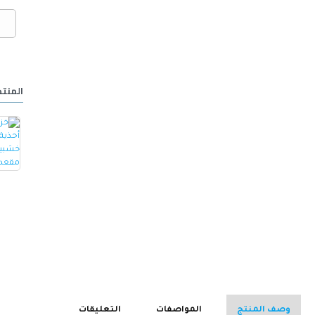
المنتج
خزانة أحذية مع مقعد مصنوع من الجلد -ابيض
كرسي ألعاب/مكتب مع مسند ظهر مريح مصمم لراحة فائقة مع مقعد قابل للتعديل أسود 100 x 60 x 48سم
15.000 OMR
32.000 OMR
وصف المنتج
المواصفات
التعليقات