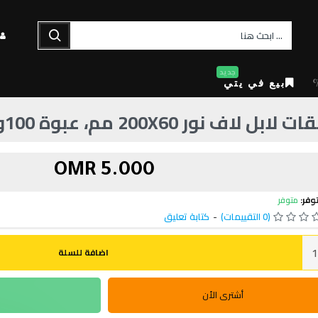
جديد
بيع في يتي
بل لاف نور 200X60 مم، عبوة 100ورقة
5.000 OMR
وفر:
متوفر
(0 التقييمات)
-
كتابة تعليق
اضافة للسلة
أشترى الأن