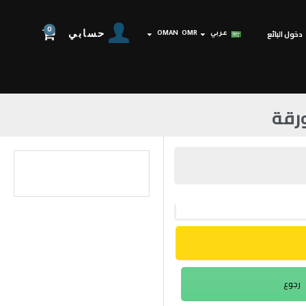
0
حسابي
دخول البائع
عربي
OMR
OMAN
رجوع