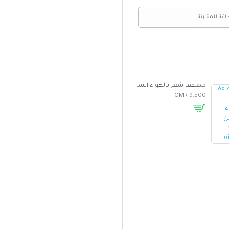
افة للمقارنة
مصفف شعر بالهواء الساخن متعدد الوظائف
غطاء واقي من الشمس للسيارة بتصميم مظلة
5.000 OMR
2.500 OMR
9.500 OMR