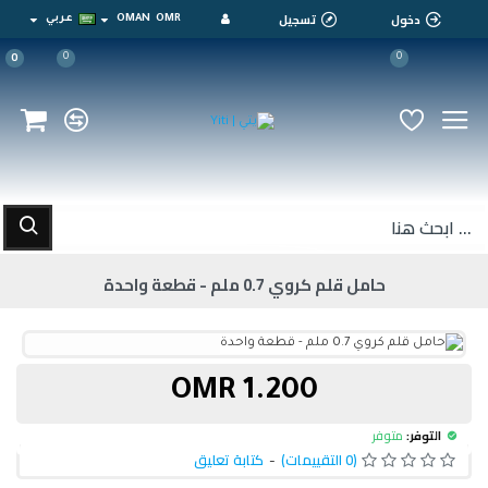
دخول
تسجيل
OMR
OMAN
عربي
0
0
0
حامل قلم كروي 0.7 ملم - قطعة واحدة
1.200 OMR
التوفر:
متوفر
(0 التقييمات)
-
كتابة تعليق