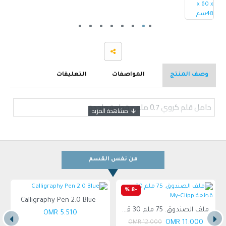
وصف المنتج
المواصفات
التعليقات
حامل قلم كروي 0.7 ملم - قطعة واحدة
من نفس القسم
-8 %
Calligraphy Pen 2.0 Blue
بوصة, قطعة واحده
ملف الصندوق. 75 ملم 30 قطعة My-Clipp
5.510 OMR
11.000 OMR
12.000 OMR