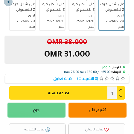
38.000 OMR
31.000 OMR
التوفر:
متوفر
الابعاد:
65.00سم x 120.00سم x 76.00سم
(0 التقييمات)
-
كتابة تعليق
اضافة للسلة
أشترى الأن
رجوع
إضافة لرغباتي
اضافة للمقارنة