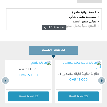
لمسة نهائية فاخرة
مصممة بشكل مثالي
هيكل صغير الحجم
المنتج معبأ بشكل صحيح
من نفس القسم
طاولة طعام
لاذي حديث الطراز (صغيرة)
طاولة جانبية قابلة للتعديل أسود
22.000 OMR
16.000 OMR
اضافة للسلة
اضافة للسلة