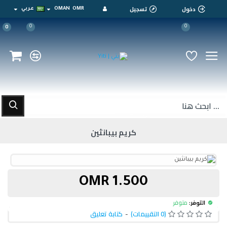
دخول
تسجيل
OMR
OMAN
عربي
0
0
0
كريم بيبانثين
1.500 OMR
التوفر:
متوفر
(0 التقييمات)
-
كتابة تعليق