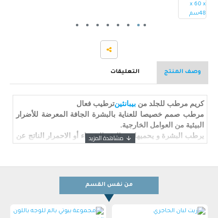
وصف المنتج
التعليقات
كريم مرطب للجلد من
بيبانثين
ترطيب فعال
مرطب صمم خصيصا للعناية بالبشرة الجافة المعرضة للأضرار
البيئية من العوامل الخارجية.
يرطب البشرة و يحميها من البقع الحمراء أو الاحمرار الناتج عن
التعرض للشمس و الجفاف.
تركيبته الخفيفة سريعة الامتصاص لتوفر ترطيب عالي و فوري
دون أن يترك شعور دهني على البشرة.
من نفس القسم