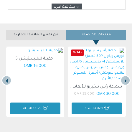
2. يوجد محرك خلفي قوي، تيار مستمر لإخراج الطاقة.
3. أربع عجلات مستقرة، لا انقلاب، جسم مستقر.
منتجات ذات صله
من نفس العلامة التجارية
-14 %
4. مع ضوء LED، سيضمن سلامة السفر ليلاً.
حقيبة للبلايستيشن 5
16.000 OMR
5. إطارات للطرق الوعرة لجميع التضاريس، تتحمل بسهولة ظروف
سماعة رأس ستيريو للألعاب إير فورس ريكون 50P لأجهزة بلايستيشن 4/ بلايستيشن 5/ إكس ون/إكس بوكس سيريس إكس/نينتندو سويتش/ أجهزة الكمبيوتر الأسود / الأزرق
الطريق المختلفة.
30.000 OMR
35.000 OMR
اضافة للسلة
اضافة للسلة
العمر: 1-3 سنوات