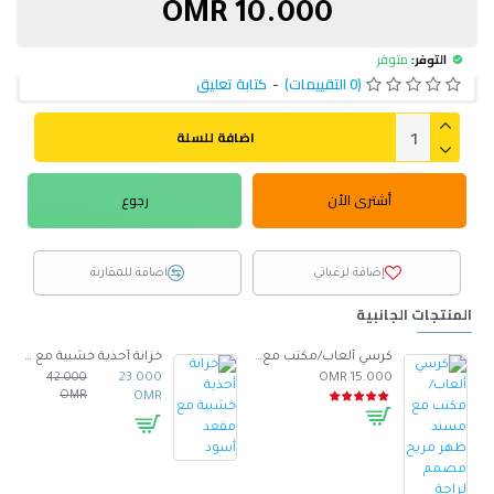
10.000 OMR
التوفر:
متوفر
(0 التقييمات)
-
كتابة تعليق
اضافة للسلة
أشترى الأن
رجوع
إضافة لرغباتي
اضافة للمقارنة
المنتجات الجانبية
صنوع من الجلد -ابيض
كرسي ألعاب/مكتب مع مسند ظهر مريح مصمم لراحة فائقة مع مقعد قابل للتعديل أسود 100 x 60 x 48سم
خزانة أحذية خشبية مع مقعد أسود
42.000
23.000
15.000 OMR
OMR
OMR