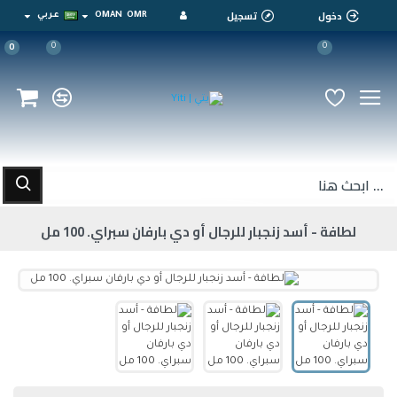
دخول
تسجيل
OMR
OMAN
عربي
0
0
0
لطافة - أسد زنجبار للرجال أو دي بارفان سبراي. 100 مل