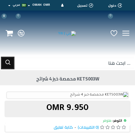
دخول
تسجيل
OMR
OMAN
عربي
0
0
0
KETS003W محمصة خبز 4 شرائح
9.950 OMR
التوفر:
متوفر
(0 التقييمات)
-
كتابة تعليق