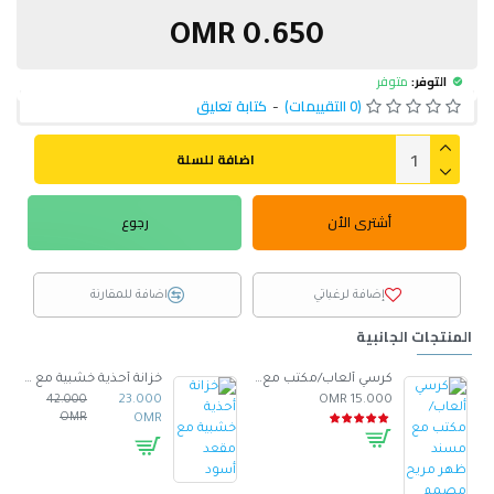
0.650 OMR
التوفر:
متوفر
(0 التقييمات)
-
كتابة تعليق
اضافة للسلة
أشترى الأن
رجوع
إضافة لرغباتي
اضافة للمقارنة
المنتجات الجانبية
صنوع من الجلد -ابيض
كرسي ألعاب/مكتب مع مسند ظهر مريح مصمم لراحة فائقة مع مقعد قابل للتعديل أسود 100 x 60 x 48سم
خزانة أحذية خشبية مع مقعد أسود
42.000
23.000
15.000 OMR
OMR
OMR