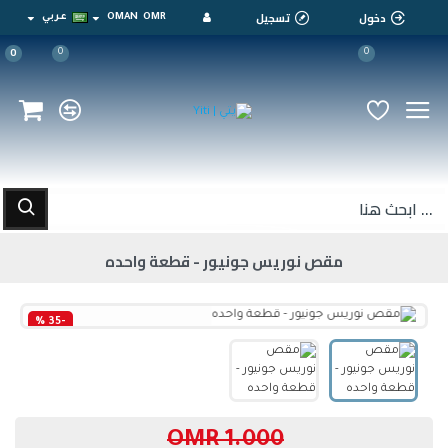
دخول
تسجيل
OMR
OMAN
عربي
0
0
0
مقص نوريس جونيور - قطعة واحده
-35 %
1.000 OMR