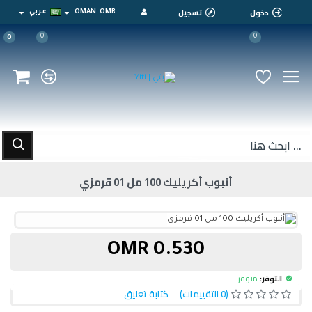
دخول
تسجيل
OMR
OMAN
عربي
0
0
0
أنبوب أكريليك 100 مل 01 قرمزي
0.530 OMR
التوفر:
متوفر
(0 التقييمات)
-
كتابة تعليق