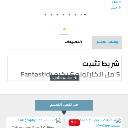
وصف المنتج
التعليقات
شريط تثبيت
5 مل الكارتونه 6 بكره Fantastick
من نفس القسم
-8 %