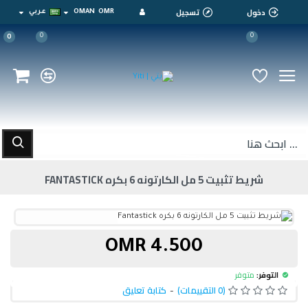
دخول
تسجيل
OMR
OMAN
عربي
0
0
0
شريط تثبيت 5 مل الكارتونه 6 بكره FANTASTICK
4.500 OMR
التوفر:
متوفر
(0 التقييمات)
-
كتابة تعليق