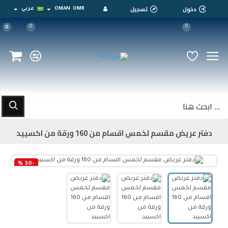
دخول
تسجيل
OMR
OMAN
عربي
0
0
0
دفتر عريض مقسم لخمس اقسام من 160 ورقة من اكسييد
-30 %