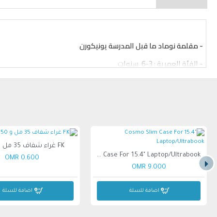
- مقلمة نوماد ما قبل المدرسة يونيكورن
-
الفئة العمرية : 3-6 سنوات
-
الجنس: البنات
-
المنشأ : الصين
- حجم الحقيبة: الارتفاع 8 بوصة
FK غراء شفاف 35 مل و 50 مل
Cosmo Slim Case For 15.4" Laptop/Ultrabook
0.600 OMR
9.000 OMR
اضافة للسلة
اضافة للسلة