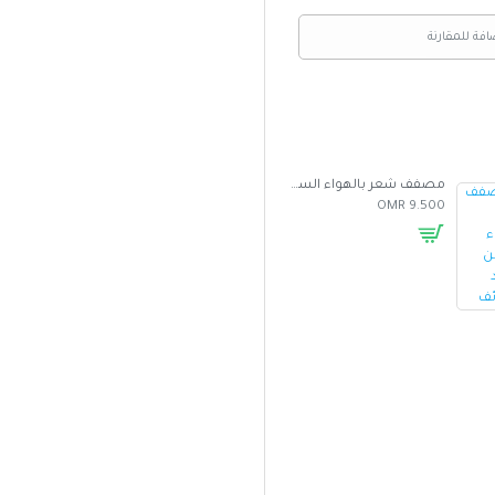
افة للمقارنة
مصفف شعر بالهواء الساخن متعدد الوظائف
غطاء واقي من الشمس للسيارة بتصميم مظلة
5.000 OMR
2.500 OMR
9.500 OMR