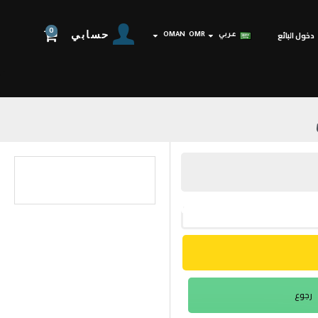
0
حسابي
دخول البائع
عربي
OMR
OMAN
رجوع