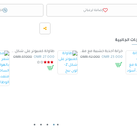
إضافة لرغباتي
اض
ات الجانبية
خزانة أحذية خشبية مع مقعد أسود
طاولة كمبيوتر على شكل Z- لون بيج
37.000 OMR
27.000 OMR
42.000 OMR
23.000 OMR