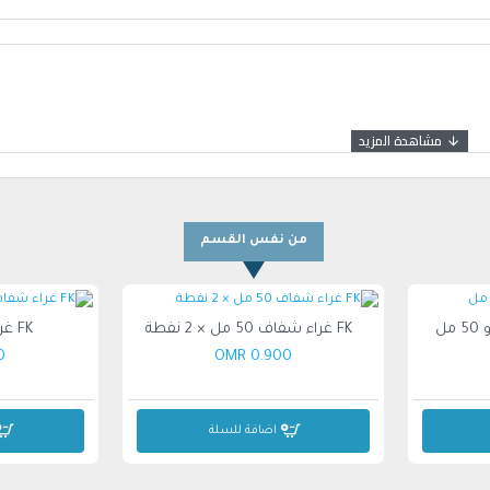
من نفس القسم
FK غراء شفاف 50 مل × 2 نفطة
FK غراء شفاف 70 مل
MR
0.900 OMR
اضافة للسلة