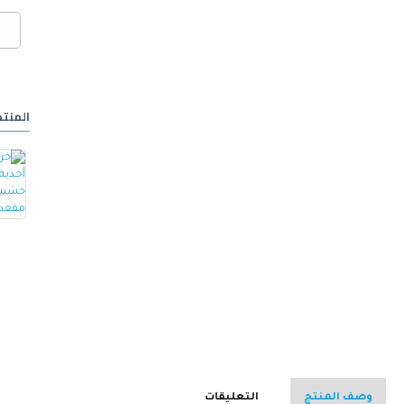
المنتج
خزانة أحذية مع مقعد مصنوع من الجلد -ابيض
كرسي ألعاب/مكتب مع مسند ظهر مريح مصمم لراحة فائقة مع مقعد قابل للتعديل أسود 100 x 60 x 48سم
15.000 OMR
32.000 OMR
وصف المنتج
التعليقات