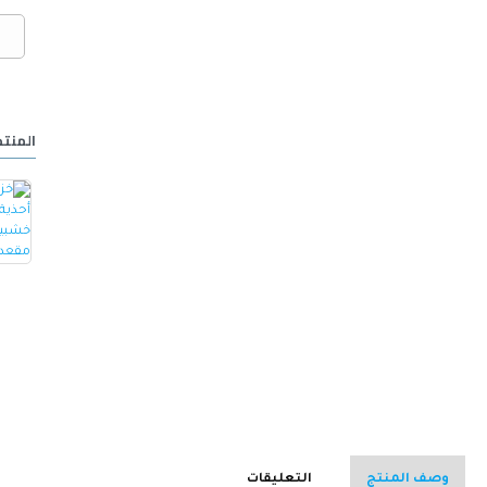
المنتج
خزانة أحذية مع مقعد مصنوع من الجلد -ابيض
كرسي ألعاب/مكتب مع مسند ظهر مريح مصمم لراحة فائقة مع مقعد قابل للتعديل أسود 100 x 60 x 48سم
15.000 OMR
32.000 OMR
وصف المنتج
التعليقات