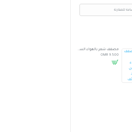
افة للمقارنة
مصفف شعر بالهواء الساخن متعدد الوظائف
غطاء واقي من الشمس للسيارة بتصميم مظلة
5.000 OMR
2.500 OMR
9.500 OMR