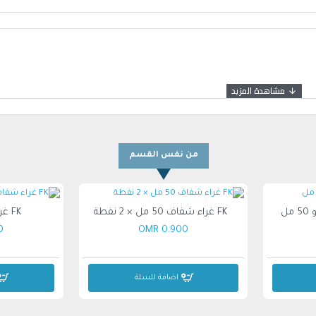
من نفس القسم
FK غراء شفاف 50 مل × 2 نفطة
FK غراء شفاف 70 مل
MR
0.900 OMR
اضافة للسلة