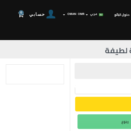
0
حسابي
دخول البائع
عربي
OMR
OMAN
 لطيفة
رجوع