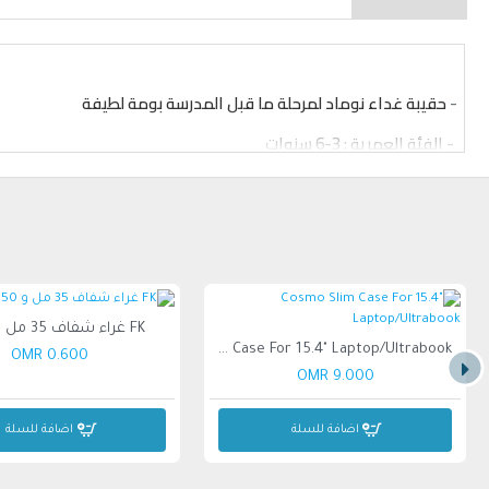
-
حقيبة غداء نوماد لمرحلة ما قبل المدرسة بومة لطيفة
-
الفئة العمرية : 3-6 سنوات
-
الجنس: البنات
-
المنشأ : الصين
- حجم الحقيبة: الارتفاع 9 بوصة
FK غراء شفاف 35 مل و 50 مل
Cosmo Slim Case For 15.4" Laptop/Ultrabook
0.600 OMR
9.000 OMR
اضافة للسلة
اضافة للسلة