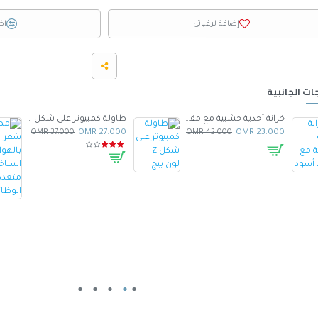
إضافة لرغباتي
اض
ات الجانبية
خزانة أحذية خشبية مع مقعد أسود
طاولة كمبيوتر على شكل Z- لون بيج
37.000 OMR
27.000 OMR
42.000 OMR
23.000 OMR