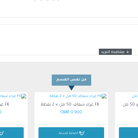
من نفس القسم
FK غراء شفاف 50 مل × 2 نفطة
FK غراء شفاف 70 مل
MR
0.900 OMR
اضافة للسلة