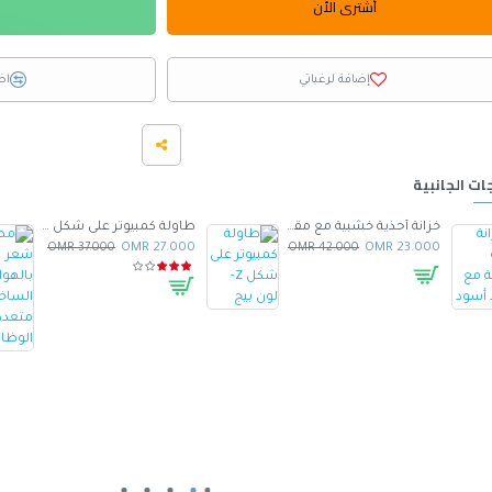
أشترى الأن
إضافة لرغباتي
اض
ات الجانبية
خزانة أحذية خشبية مع مقعد أسود
طاولة كمبيوتر على شكل Z- لون بيج
37.000 OMR
27.000 OMR
42.000 OMR
23.000 OMR