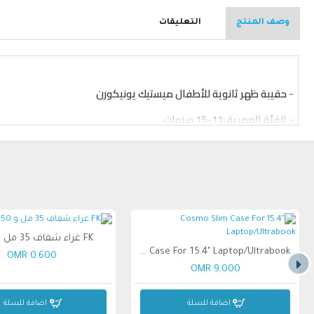
وصف المنتج
التعليقات
-
حقيبة ظهر ثانوية للأطفال ميستيك يونيكورن
-
الفئة العمرية :11-15 سنوات
-
الجنس: بنات
-
المنشأ : الصين
- حجم الحقيبة: الارتفاع 18 بوصة
FK غراء شفاف 35 مل و 50 مل
Cosmo Slim Case For 15.4" Laptop/Ultrabook
0.600 OMR
9.000 OMR
اضافة للسلة
اضافة للسلة