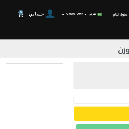
0
حسابي
دخول البائع
عربي
OMR
OMAN
رن