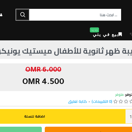
جديد
بيع في يتي
بة ظهر ثانوية للأطفال ميستيك يونيكو
6.000 OMR
4.500 OMR
وفر:
متوفر
(0 التقييمات)
-
كتابة تعليق
اضافة للسلة