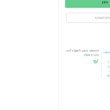
رجوع
افة للمقارنة
مصفف شعر بالهواء الساخن متعدد الوظائف
غطاء واقي من الشمس للسيارة بتصميم مظلة
5.000 OMR
2.500 OMR
9.500 OMR