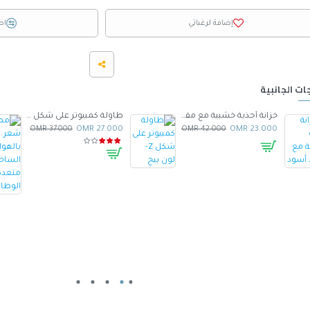
إضافة لرغباتي
اض
ات الجانبية
خزانة أحذية خشبية مع مقعد أسود
طاولة كمبيوتر على شكل Z- لون بيج
37.000 OMR
27.000 OMR
42.000 OMR
23.000 OMR