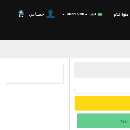
0
حسابي
دخول البائع
عربي
OMR
OMAN
رجوع