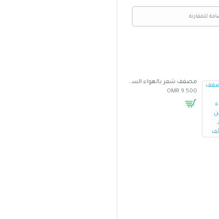
افة للمقارنة
مصفف شعر بالهواء الساخن متعدد الوظائف
غطاء واقي من الشمس للسيارة بتصميم مظلة
5.000 OMR
2.500 OMR
9.500 OMR