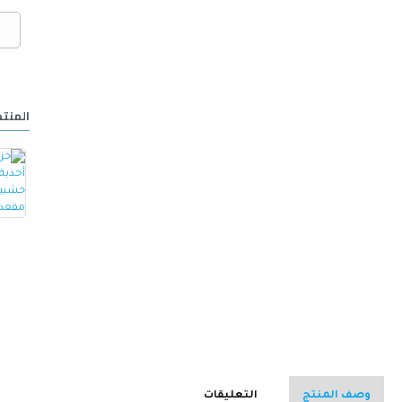
المنتج
خزانة أحذية مع مقعد مصنوع من الجلد -ابيض
كرسي ألعاب/مكتب مع مسند ظهر مريح مصمم لراحة فائقة مع مقعد قابل للتعديل أسود 100 x 60 x 48سم
15.000 OMR
32.000 OMR
وصف المنتج
التعليقات