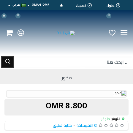
دخول
تسجيل
OMR
OMAN
عربي
0
0
0
مخور
8.800 OMR
التوفر:
متوفر
(0 التقييمات)
-
كتابة تعليق