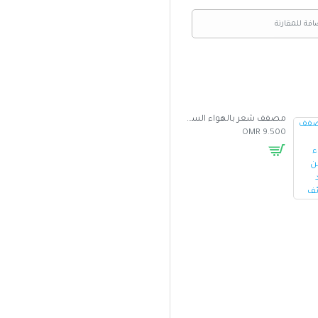
افة للمقارنة
مصفف شعر بالهواء الساخن متعدد الوظائف
غطاء واقي من الشمس للسيارة بتصميم مظلة
5.000 OMR
2.500 OMR
9.500 OMR