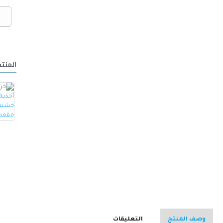
المنتج
خزانة أحذية مع مقعد مصنوع من الجلد -ابيض
كرسي ألعاب/مكتب مع مسند ظهر مريح مصمم لراحة فائقة مع مقعد قابل للتعديل أسود 100 x 60 x 48سم
15.000 OMR
32.000 OMR
وصف المنتج
التعليقات