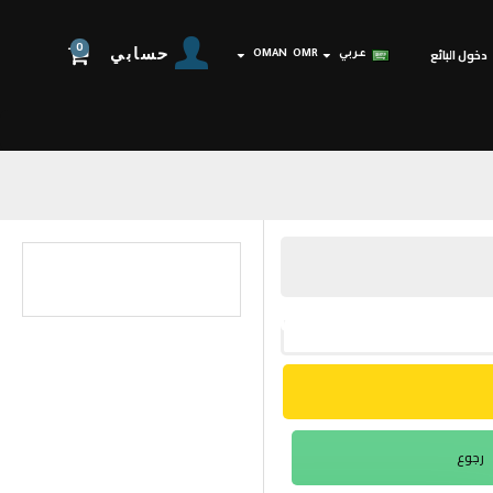
0
حسابي
دخول البائع
عربي
OMR
OMAN
رجوع