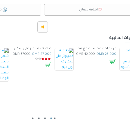
إضافة لرغباتي
اض
ات الجانبية
خزانة أحذية خشبية مع مقعد أسود
طاولة كمبيوتر على شكل Z- لون بيج
37.000 OMR
27.000 OMR
42.000 OMR
23.000 OMR