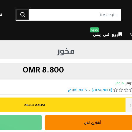
جديد
بيع في يتي
مخور
8.800 OMR
وفر:
متوفر
(0 التقييمات)
-
كتابة تعليق
اضافة للسلة
أشترى الأن