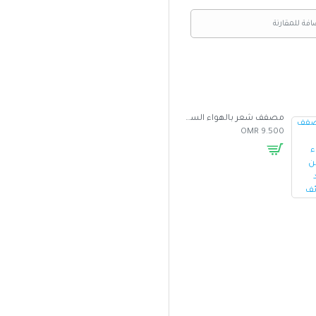
افة للمقارنة
مصفف شعر بالهواء الساخن متعدد الوظائف
غطاء واقي من الشمس للسيارة بتصميم مظلة
5.000 OMR
2.500 OMR
9.500 OMR