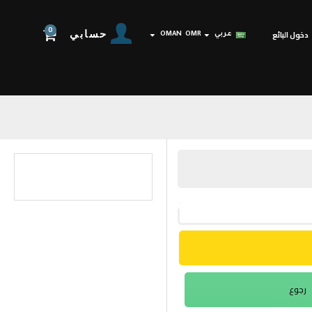
0
حسابي
دخول البائع
عربي
OMR
OMAN
رجوع