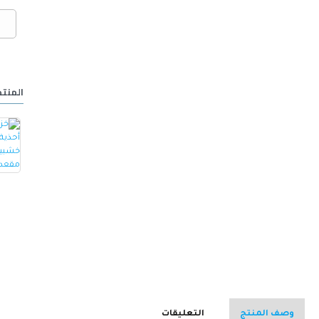
المنتج
خزانة أحذية مع مقعد مصنوع من الجلد -ابيض
كرسي ألعاب/مكتب مع مسند ظهر مريح مصمم لراحة فائقة مع مقعد قابل للتعديل أسود 100 x 60 x 48سم
15.000 OMR
32.000 OMR
وصف المنتج
التعليقات