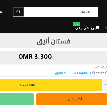
جديد
بيع في يتي
فستان أنيق
3.300 OMR
وفر:
متوفر
(0 التقييمات)
-
كتابة تعليق
اضافة للسلة
أشترى الأن