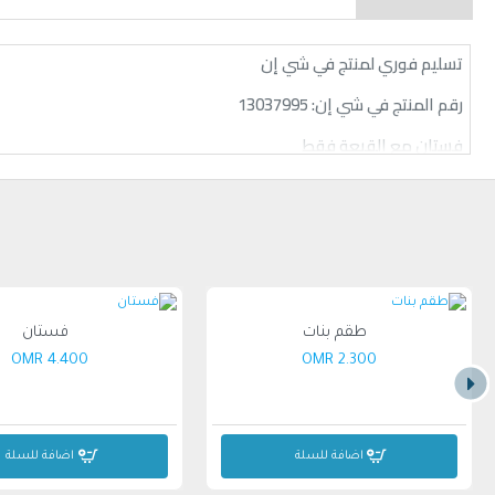
تسليم فوري لمنتج في شي إن
رقم المنتج في شي إن:
13037995
فستان مع القبعة فقط
عمر: ٢-٣ سنوات
طقم بنات
فستان
4.400 OMR
2.300 OMR
اضافة للسلة
اضافة للسلة