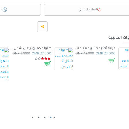
إضافة لرغباتي
اض
ات الجانبية
خزانة أحذية خشبية مع مقعد أسود
طاولة كمبيوتر على شكل Z- لون بيج
37.000 OMR
27.000 OMR
42.000 OMR
23.000 OMR