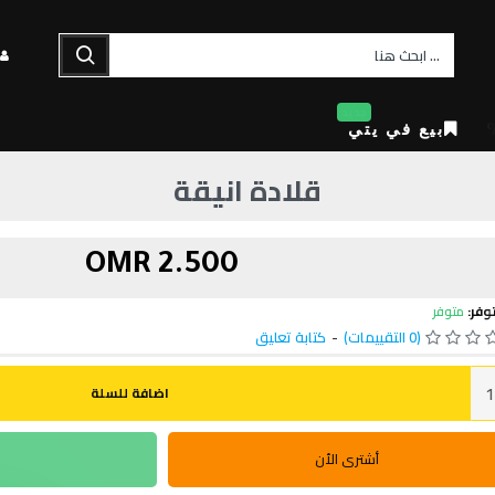
جديد
بيع في يتي
قلادة انيقة
2.500 OMR
وفر:
متوفر
(0 التقييمات)
-
كتابة تعليق
اضافة للسلة
أشترى الأن