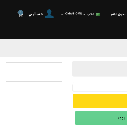
0
حسابي
دخول البائع
عربي
OMR
OMAN
رجوع