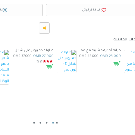
إضافة لرغباتي
اض
ات الجانبية
خزانة أحذية خشبية مع مقعد أسود
طاولة كمبيوتر على شكل Z- لون بيج
37.000 OMR
27.000 OMR
42.000 OMR
23.000 OMR