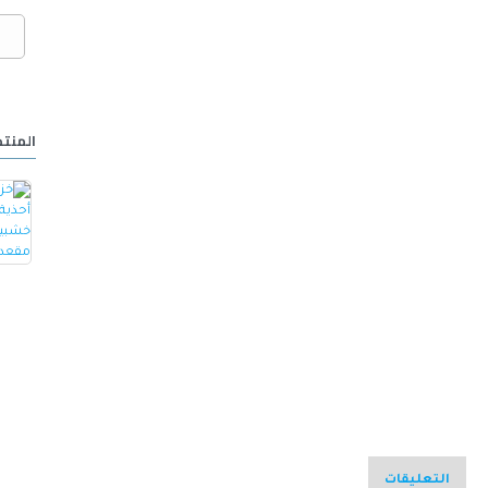
المنتج
خزانة أحذية مع مقعد مصنوع من الجلد -ابيض
كرسي ألعاب/مكتب مع مسند ظهر مريح مصمم لراحة فائقة مع مقعد قابل للتعديل أسود 100 x 60 x 48سم
15.000 OMR
32.000 OMR
التعليقات