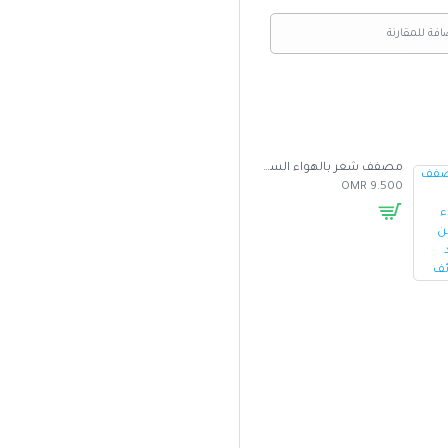
افة للمقارنة
مصفف شعر بالهواء الساخن متعدد الوظائف
غطاء واقي من الشمس للسيارة بتصميم مظلة
5.000 OMR
2.500 OMR
9.500 OMR