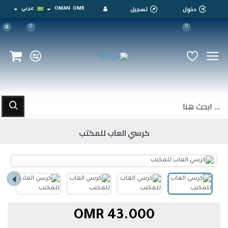
دخول
تسجيل
OMR
OMAN
عربي
0
0
0
كرسي العاب للمكتب
43.000 OMR