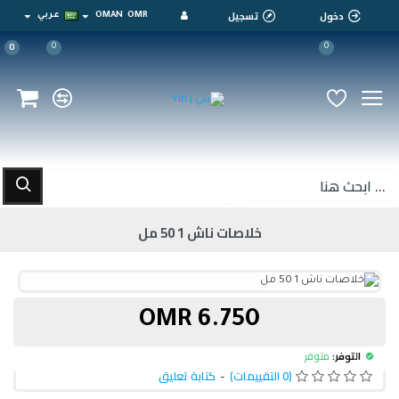
دخول
تسجيل
OMR
OMAN
عربي
0
0
0
خلاصات ناش 1 50 مل
6.750 OMR
التوفر:
متوفر
(0 التقييمات)
-
كتابة تعليق