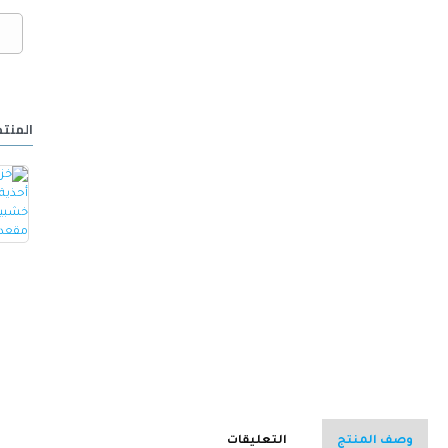
المنتج
خزانة أحذية مع مقعد مصنوع من الجلد -ابيض
كرسي ألعاب/مكتب مع مسند ظهر مريح مصمم لراحة فائقة مع مقعد قابل للتعديل أسود 100 x 60 x 48سم
15.000 OMR
32.000 OMR
وصف المنتج
التعليقات