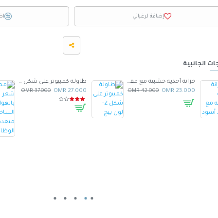
إضافة لرغباتي
اض
ات الجانبية
خزانة أحذية خشبية مع مقعد أسود
طاولة كمبيوتر على شكل Z- لون بيج
37.000 OMR
27.000 OMR
42.000 OMR
23.000 OMR