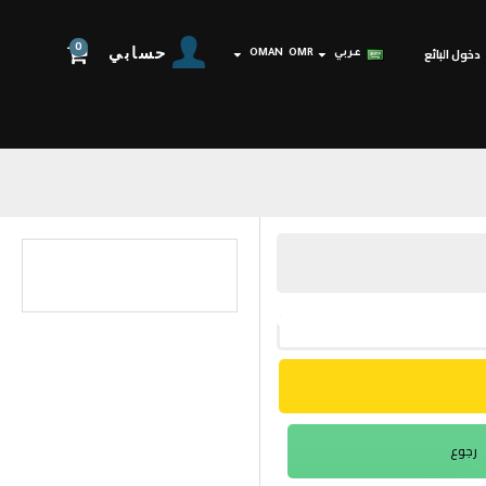
0
حسابي
دخول البائع
عربي
OMR
OMAN
رجوع