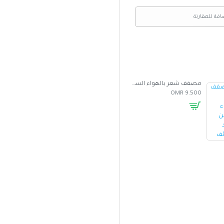
افة للمقارنة
مصفف شعر بالهواء الساخن متعدد الوظائف
غطاء واقي من الشمس للسيارة بتصميم مظلة
5.000 OMR
2.500 OMR
9.500 OMR