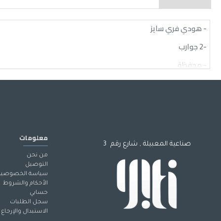
- هودي فري سايز
-2 جوارب
- محفظة
- قبعة
-
معلومات
صناعية المعبيلة , شارع رقم 3
من نحن
التوصيل
سياسة الخصوصية
الأحكام والشروط
حسابي
سجل الطلبات
الاستبدال والإرجاع