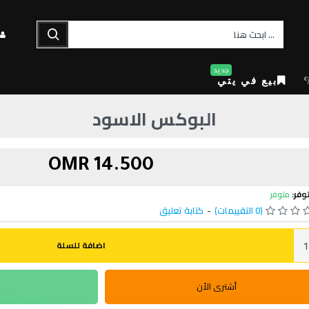
جديد
بيع في يتي
البوكس الاسود
14.500 OMR
وفر:
متوفر
(0 التقييمات)
-
كتابة تعليق
اضافة للسلة
أشترى الأن