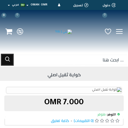
دخول
تسجيل
OMR
OMAN
عربي
0
0
0
كواية ثقيل اصلي
7.000 OMR
التوفر:
متوفر
(0 التقييمات)
-
كتابة تعليق