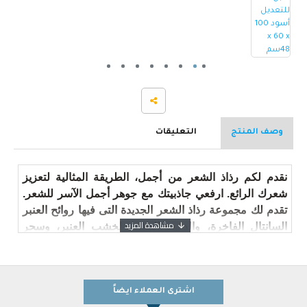
وصف المنتج
التعليقات
نقدم لكم رذاذ الشعر من أجمل، الطريقة المثالية لتعزيز
شعرك الرائع. ارفعي جاذبيتك مع جوهر أجمل الآسر للشعر.
تقدم لك مجموعة رذاذ الشعر الجديدة التى فيها روائح العنبر
السانتال الفاخرة، والدفء الجذاب لخشب العنبر، وسحر
المسك البنفسجي. استمتعي بلمعان متألق وجسم كبير
لشعرك بينما تزينين خصلات شعرك بهذه الهالة المفعمة
بالحيوية، المصبة بسحر أجمل للعطور. توّجى مجدك بهالة
عطرة تترك انطباعًا دائمًا على الناس. اكتشفى جوهر أجمل،
اشترى العملاء ايضاً