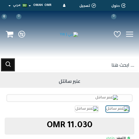
دخول
تسجيل
OMR
OMAN
عربي
0
0
0
عنبر سانتل
11.030 OMR
التوفر:
متوفر